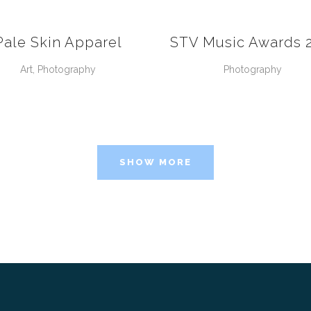
VIEW
VIEW
Pale Skin Apparel
STV Music Awards 
Art, Photography
Photography
SHOW MORE