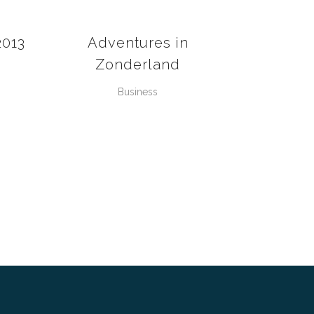
VIEW
2013
Adventures in
Zonderland
Business