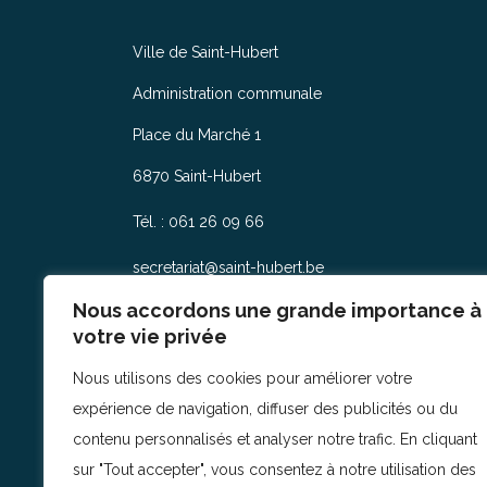
Ville de Saint-Hubert
Administration communale
Place du Marché 1
6870 Saint-Hubert
Tél. : 061 26 09 66
secretariat@saint-hubert.be
Nous accordons une grande importance à
votre vie privée
Nous utilisons des cookies pour améliorer votre
expérience de navigation, diffuser des publicités ou du
contenu personnalisés et analyser notre trafic. En cliquant
© Copyright 2017
IHECSLAB 9
sur "Tout accepter", vous consentez à notre utilisation des