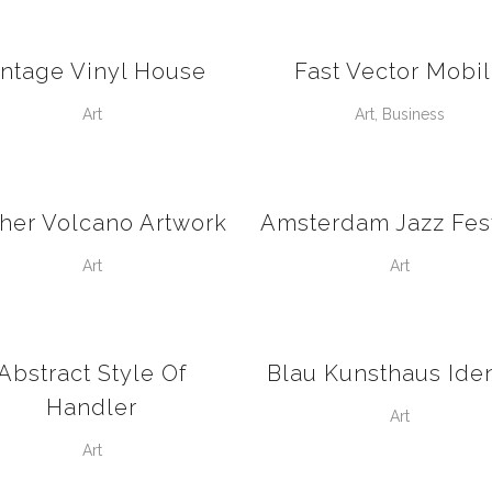
VIEW
VIEW
intage Vinyl House
Fast Vector Mobi
Art
Art, Business
VIEW
VIEW
her Volcano Artwork
Amsterdam Jazz Fest
Art
Art
VIEW
VIEW
Abstract Style Of
Blau Kunsthaus Iden
Handler
Art
Art