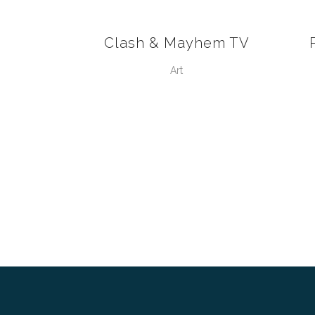
VIEW
Clash & Mayhem TV
Art