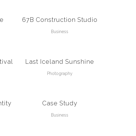
VIEW
le
67B Construction Studio
Business
VIEW
ival
Last Iceland Sunshine
Photography
VIEW
tity
Case Study
Business