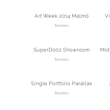
VIEW
Art Week 2014 Malmö
V
Business
VIEW
SuperDollz Showroom
Mot
Business
VIEW
Single Portfolio Parallax
Business