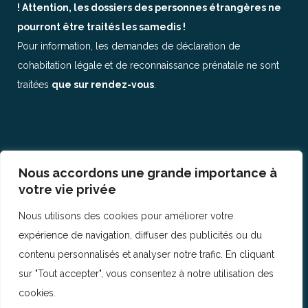
! Attention, les dossiers des personnes étrangères ne
pourront être traités les samedis !
Pour information, les demandes de déclaration de
cohabitation légale et de reconnaissance prénatale ne sont
traitées
que sur rendez-vous
.
Nous accordons une grande importance à
© Copyright 2017
IHECSLAB 9
votre vie privée
Nous utilisons des cookies pour améliorer votre
expérience de navigation, diffuser des publicités ou du
contenu personnalisés et analyser notre trafic. En cliquant
sur "Tout accepter", vous consentez à notre utilisation des
cookies.