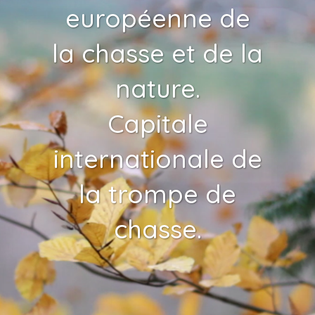
européenne de
la chasse et de la
nature.
Capitale
internationale de
la trompe de
chasse.