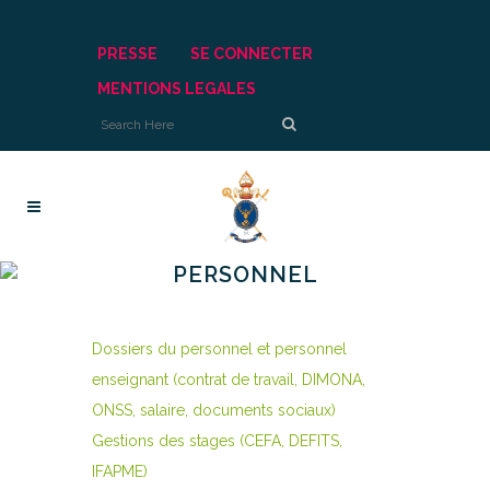
PRESSE
SE CONNECTER
MENTIONS LEGALES
PERSONNEL
Dossiers du personnel et personnel
enseignant (contrat de travail, DIMONA,
ONSS, salaire, documents sociaux)
Gestions des stages (CEFA, DEFITS,
IFAPME)