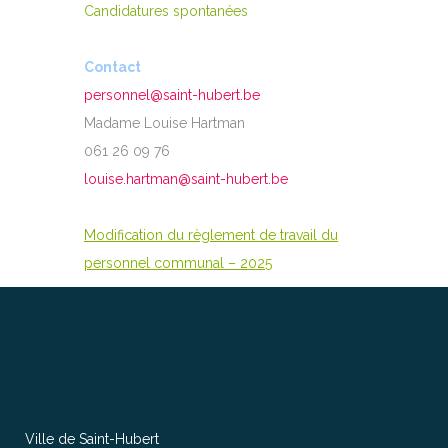
Candidatures spontanées
Contact
personnel@saint-hubert.be
Madame Louise Hartman
061 26 09 76
louise.hartman@saint-hubert.be
Modification du règlement de travail du
personnel communal – 2025
Ville de Saint-Hubert