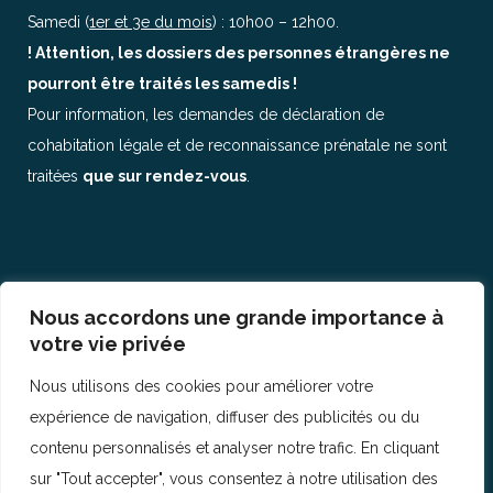
Samedi (
1er et 3e du mois
) : 10h00 – 12h00.
! Attention, les dossiers des personnes étrangères ne
pourront être traités les samedis !
Pour information, les demandes de déclaration de
cohabitation légale et de reconnaissance prénatale ne sont
traitées
que sur rendez-vous
.
Nous accordons une grande importance à
© Copyright 2017
IHECSLAB 9
votre vie privée
Nous utilisons des cookies pour améliorer votre
expérience de navigation, diffuser des publicités ou du
contenu personnalisés et analyser notre trafic. En cliquant
sur "Tout accepter", vous consentez à notre utilisation des